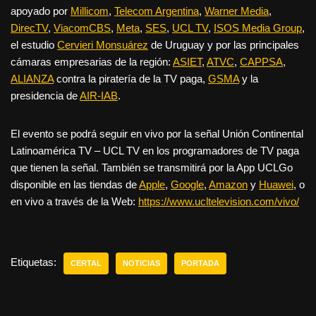
apoyado por
Millicom
,
Telecom Argentina
,
Warner Media
,
DirecTV
,
ViacomCBS
,
Meta
,
SES
,
UCL TV
,
ISOS Media Group
,
el estudio
Cervieri Monsuárez
de Uruguay y por las principales
cámaras empresarias de la región:
ASIET
,
ATVC
,
CAPPSA
,
ALIANZA
contra la piratería de la TV paga,
GSMA
y la
presidencia de
AIR-IAB
.
El evento se podrá seguir en vivo por la señal Unión Continental
Latinoamérica TV – UCL TV en los programadores de TV paga
que tienen la señal. También se transmitirá por la App UCLGo
disponible en las tiendas de
Apple
,
Google
,
Amazon
y
Huawei
, o
en vivo a través de la Web:
https://www.ucltelevision.com/vivo/
Etiquetas:
CERTAL
NOTICIAS
PORTADA