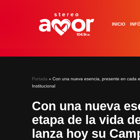
Saltar
INICIO
INF
al
contenido
Portada
»
Con una nueva esencia, presente en cada et
Institucional
Con una nueva ese
etapa de la vida d
lanza hoy su Camp