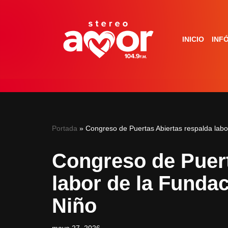
Saltar
INICIO
INF
al
contenido
Portada
»
Congreso de Puertas Abiertas respalda lab
Congreso de Puert
labor de la Funda
Niño
mayo 27, 2026