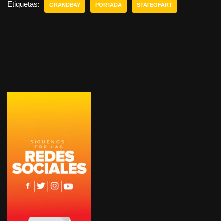
Etiquetas:
GRANDBAY
PORTADA
STATEOFART