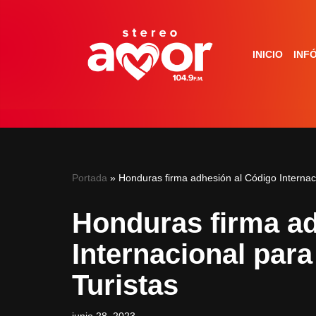
Saltar
INICIO
INF
al
contenido
Portada
»
Honduras firma adhesión al Código Internaci
Honduras firma ad
Internacional para
Turistas
junio 28, 2023