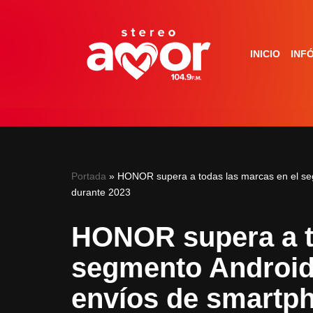
Saltar
INICIO
INF
al
contenido
Portada
»
HONOR supera a todas las marcas en el se
durante 2023
HONOR supera a t
segmento Android 
envíos de smartp