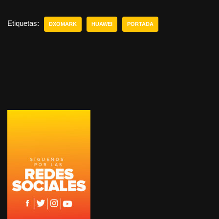
Etiquetas:
DXOMARK
HUAWEI
PORTADA