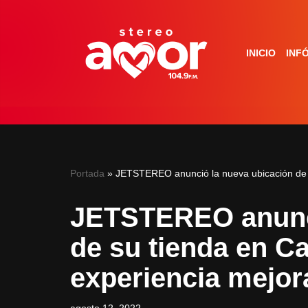
Saltar
INICIO
INF
al
contenido
Portada
»
JETSTEREO anunció la nueva ubicación de 
JETSTEREO anunci
de su tienda en C
experiencia mejor
agosto 12, 2022