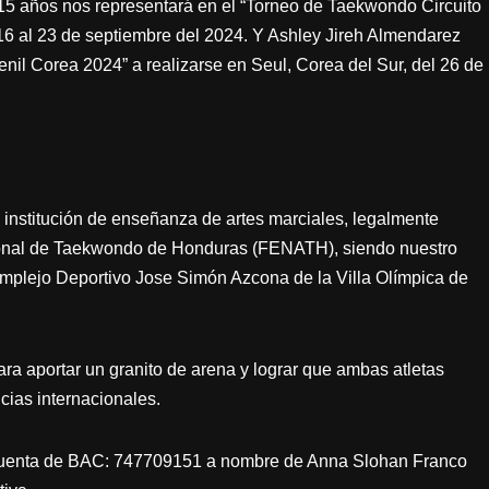
15 años nos representará en el “Torneo de Taekwondo Circuito
 16 al 23 de septiembre del 2024. Y Ashley Jireh Almendarez
nil Corea 2024” a realizarse en Seul, Corea del Sur, del 26 de
stitución de enseñanza de artes marciales, legalmente
cional de Taekwondo de Honduras (FENATH), siendo nuestro
omplejo Deportivo Jose Simón Azcona de la Villa Olímpica de
ara aportar un granito de arena y lograr que ambas atletas
ias internacionales.
 cuenta de BAC: 747709151 a nombre de Anna Slohan Franco