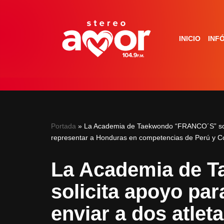
Saltar
INICIO
INF
al
contenido
Portada
»
La Academia de Taekwondo “FRANCO´S” solic
representar a Honduras en competencias de Perú y C
La Academia de 
solicita apoyo pa
enviar a dos atlet