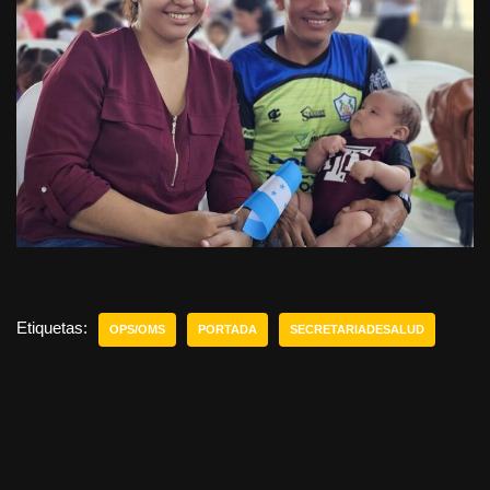
Etiquetas:
OPS/OMS
PORTADA
SECRETARIADESALUD