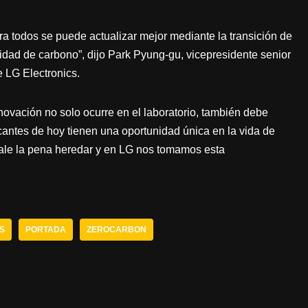
a todos se puede actualizar mejor mediante la transición de
lidad de carbono”, dijo Park Pyung-gu, vicepresidente senior
 LG Electronics.
novación no solo ocurre en el laboratorio, también debe
icantes de hoy tienen una oportunidad única en la vida de
ale la pena heredar y en LG nos tomamos esta
S
PORTADA
ZEROCARBON