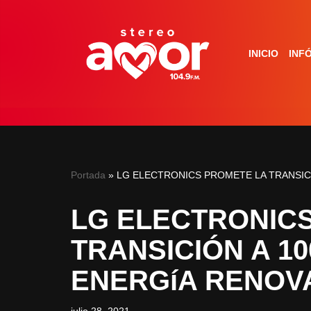
Saltar
INICIO
INF
al
contenido
Portada
»
LG ELECTRONICS PROMETE LA TRANSICI
LG ELECTRONIC
TRANSICIÓN A 10
ENERGíA RENOVA
julio 28, 2021