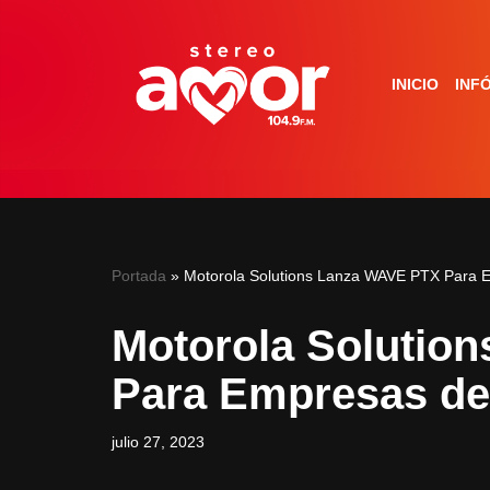
Saltar
INICIO
INF
al
contenido
Portada
»
Motorola Solutions Lanza WAVE PTX Para 
Motorola Solutio
Para Empresas d
julio 27, 2023