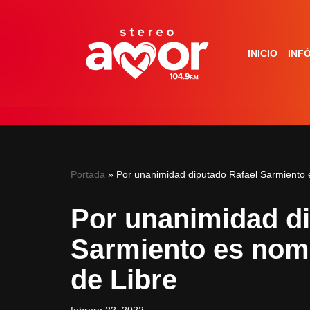
Saltar
INICIO
INF
al
contenido
Portada
»
Por unanimidad diputado Rafael Sarmiento 
Por unanimidad di
Sarmiento es nom
de Libre
febrero 22, 2022