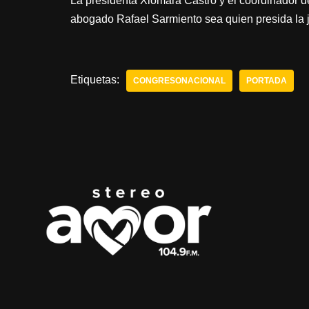
La presidenta Xiomara Castro y el coordinador d
abogado Rafael Sarmiento sea quien presida la j
Etiquetas:
CONGRESONACIONAL
PORTADA