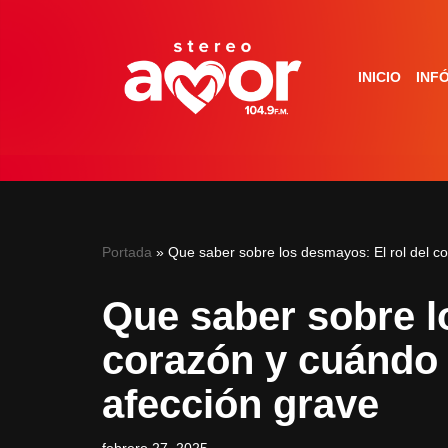
Saltar
INICIO
INF
al
contenido
Portada
»
Que saber sobre los desmayos: El rol del c
Que saber sobre l
corazón y cuándo 
afección grave
febrero 27, 2025