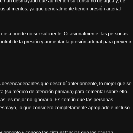
 se han desmayado que aumenten su consumo de agua y, de
s alimentos, ya que generalmente tienen presión arterial
 dieta puede no ser suficiente. Ocasionalmente, las personas
trol de la presión y aumentar la presión arterial para prevenir
s desencadenantes que describí anteriormente, lo mejor que se
 (su médico de atención primaria) para comentar sobre ello.
mas, es mejor no ignorarlo. Es común que las personas
desmayo, lo que considero completamente apropiado e incluso
riormente y conoce las circunstancias que los causan,