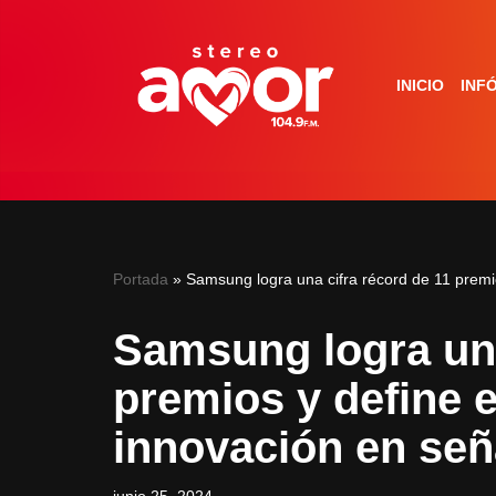
Saltar
INICIO
INF
al
contenido
Portada
»
Samsung logra una cifra récord de 11 premio
Samsung logra una
premios y define e
innovación en señ
junio 25, 2024