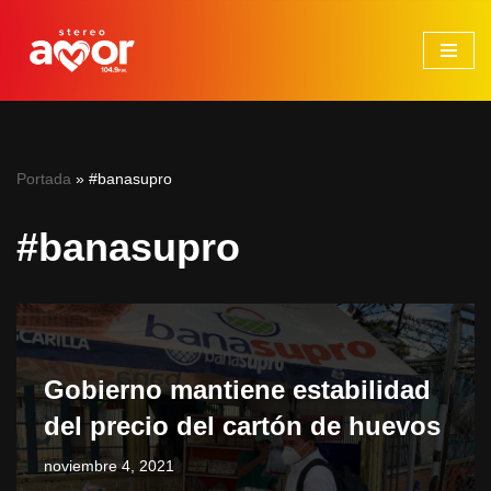
Saltar
al
contenido
Portada
»
#banasupro
#banasupro
Gobierno mantiene estabilidad
del precio del cartón de huevos
noviembre 4, 2021