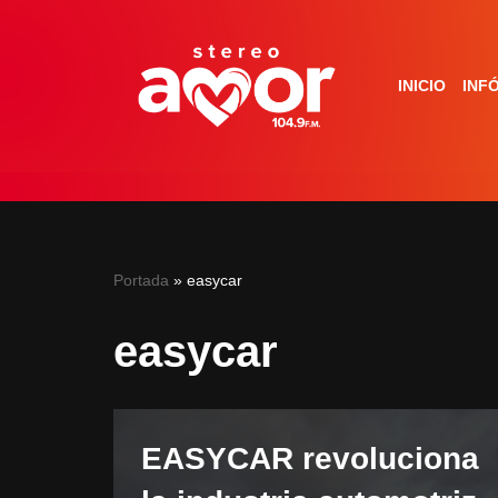
Saltar
INICIO
INF
al
contenido
Portada
»
easycar
easycar
EASYCAR revoluciona