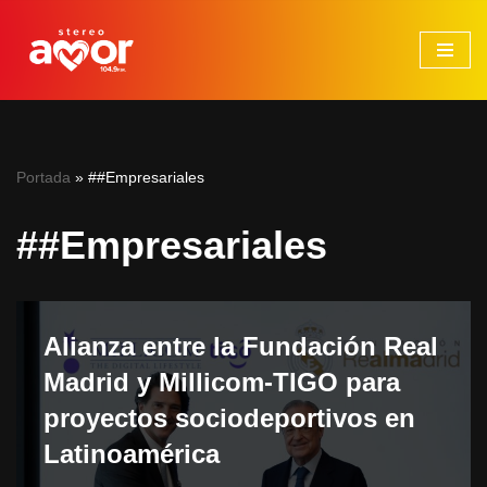
Saltar
al
contenido
Portada
»
##Empresariales
##Empresariales
Alianza entre la Fundación Real
Madrid y Millicom-TIGO para
proyectos sociodeportivos en
Latinoamérica