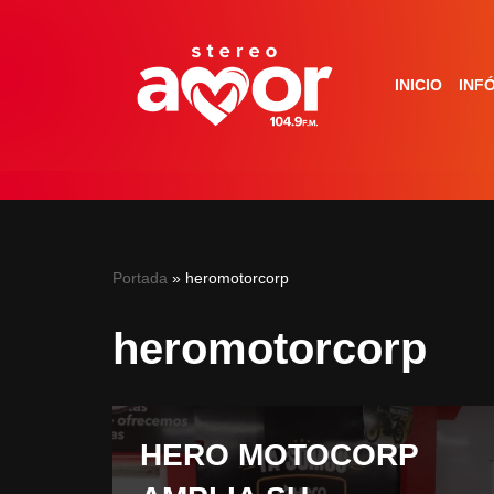
Saltar
INICIO
INF
al
contenido
Portada
»
heromotorcorp
heromotorcorp
HERO MOTOCORP