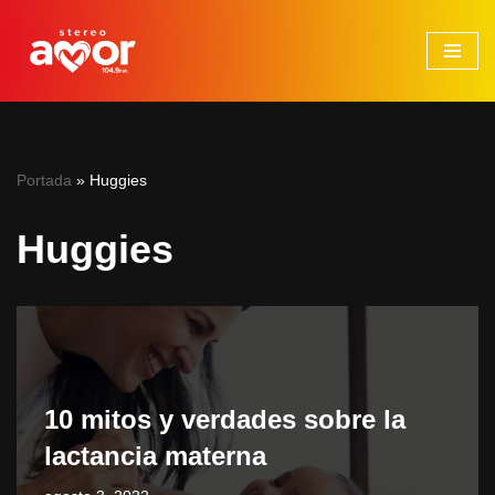
Saltar
al
contenido
Portada
»
Huggies
Huggies
10 mitos y verdades sobre la
lactancia materna