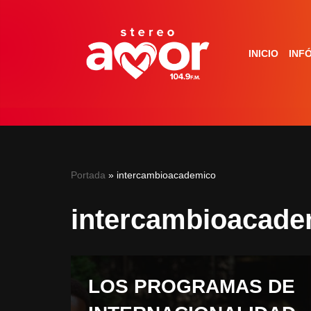
Saltar
INICIO
INF
al
contenido
Portada
»
intercambioacademico
intercambioacade
LOS PROGRAMAS DE