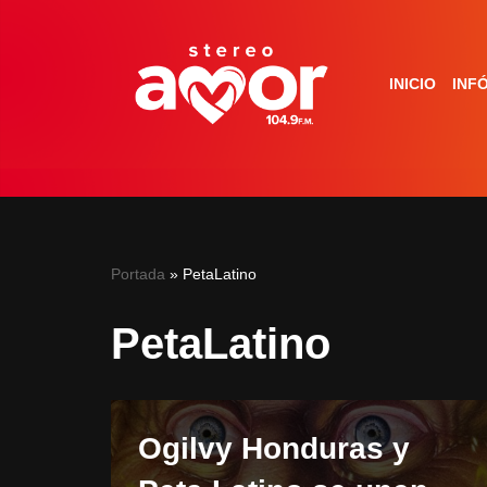
Saltar
INICIO
INF
al
contenido
Portada
»
PetaLatino
PetaLatino
Ogilvy Honduras y