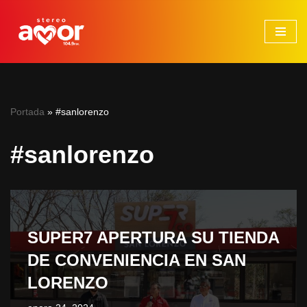
Saltar
al
contenido
Portada
»
#sanlorenzo
#sanlorenzo
SUPER7 APERTURA SU TIENDA
DE CONVENIENCIA EN SAN
LORENZO