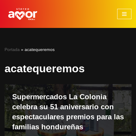
Saltar
al
contenido
Portada
»
acatequeremos
acatequeremos
Supermercados La Colonia
celebra su 51 aniversario con
espectaculares premios para las
familias hondureñas