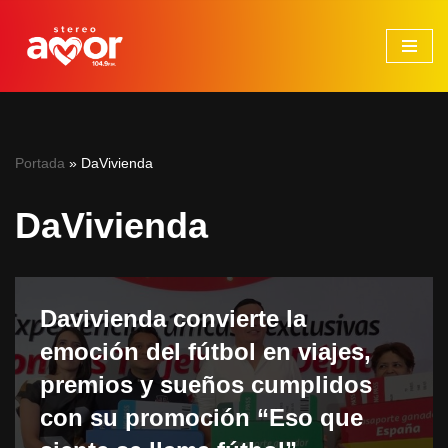
Saltar
al
contenido
Portada
»
DaVivienda
DaVivienda
Davivienda convierte la
emoción del fútbol en viajes,
premios y sueños cumplidos
con su promoción “Eso que